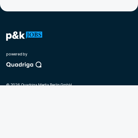
powered by
©
2026
Quadriga Media Berlin GmbH
Unsere Partner
politik&kommunikation
Quadriga Hochschule
Jobmarket