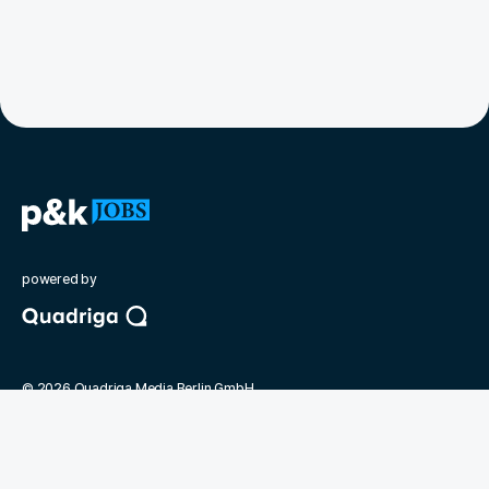
powered by
©
2026
Quadriga Media Berlin GmbH
Unsere Partner
politik&kommunikation