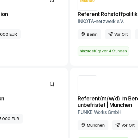
tion
Referent Rohstoffpolitik
INKOTA-netzwerk e.V.
.000 EUR
Berlin
Vor Ort
hinzugefügt vor
4 Stunden
on
Referent(m/w/d) im Berei
unbefristet | München
FUNKE Works GmbH
5.000 EUR
München
Vor Ort