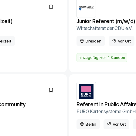
lzeit)
Junior Referent (m/w/d) 
Wirtschaftsrat der CDU e.V.
eilzeit
Dresden
Vor Ort
hinzugefügt vor
4 Stunden
d Community
Referent In Public Affair
EURO Kartensysteme GmbH
Berlin
Vor Ort