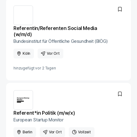
Re­fe­ren­tin/Re­fe­ren­ten So­ci­al Me­dia
(w/m/d)
Bun­des­in­sti­tut für Öf­fent­li­che Ge­sund­heit (BI­ÖG)
Köln
Vor Ort
hinzugefügt vor
2 Tagen
Referent*in Politik (m/w/x)
European Startup Monitor
Berlin
Vor Ort
Vollzeit